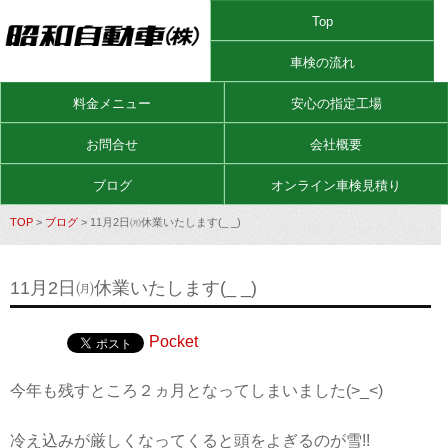
Top
車検の流れ
料金メニュー
安心の指定工場
お問合せ
会社概要
ブログ
オンライン車検見積り
TOP
>
ブログ
> 11月2日㈪休業いたします(_ _)
11月2日㈪休業いたします(_ _)
Pocket
今年も残すところ２ヵ月となってしまいました(>_<)
冷え込みが厳しくなってくると頭をよぎるのが雪!!