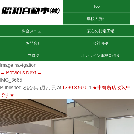
Top
車検の流れ
料金メニュー
安心の指定工場
お問合せ
会社概要
ブログ
オンライン車検見積り
Image navigation
← Previous
Next →
IMG_3665
Published
2023年5月31日
at
1280 × 960
in
★中御所店改装中
です★